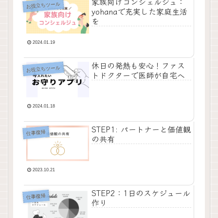
家族向けコンシェルジュ：
お役立ちツール
yohanaで充実した家庭生活
を
2024.01.19
休日の発熱も安心！ファス
お役立ちツール
トドクターで医師が自宅へ
2024.01.18
STEP1: パートナーと価値観
仕事復帰
の共有
2023.10.21
STEP2：1日のスケジュール
仕事復帰
作り